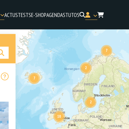
P
ACTUS
TESTS
E-SHOP
AGENDAS
TUTOS
7
2
7
2
10