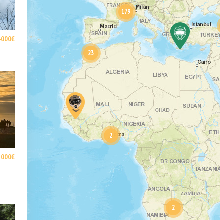
179
4000€
23
2
2000€
2