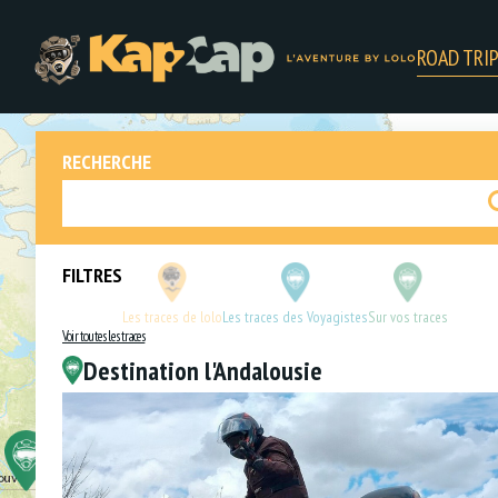
+
ROAD TRI
−
RECHERCHE
FILTRES
Les traces de lolo
Les traces des Voyagistes
Sur vos traces
Voir toutes les traces
Destination l'Andalousie