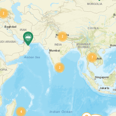
2
2
7
2
4