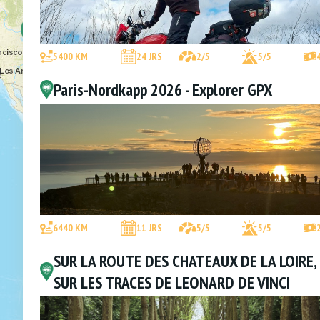
2
5400 KM
24 JRS
2/5
5/5
Paris-Nordkapp 2026 - Explorer GPX
6440 KM
11 JRS
5/5
5/5
SUR LA ROUTE DES CHATEAUX DE LA LOIRE,
SUR LES TRACES DE LEONARD DE VINCI
2